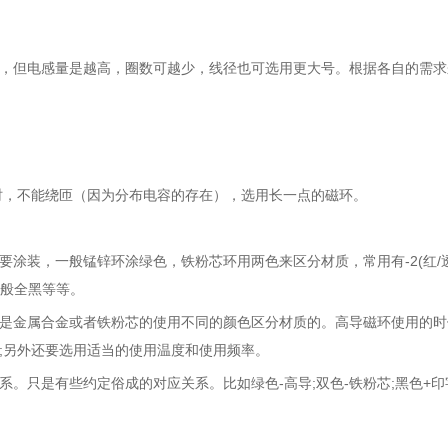
，但电感量是越高，圈数可越少，线径也可选用更大号。根据各自的需求
时，不能绕匝（因为分布电容的存在），选用长一点的磁环。
装，一般锰锌环涂绿色，铁粉芯环用两色来区分材质，常用有-2(红/透
硅铝一般全黑等等。
金属合金或者铁粉芯的使用不同的颜色区分材质的。高导磁环使用的时
;另外还要选用适当的使用温度和使用频率。
只是有些约定俗成的对应关系。比如绿色-高导;双色-铁粉芯;黑色+印