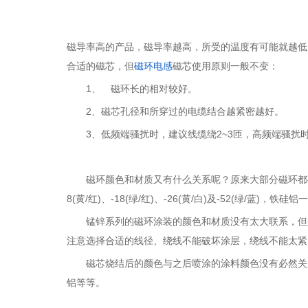
磁导率高的产品，磁导率越高，所受的温度有可能就越低
合适的磁芯，但
磁环电感
磁芯使用原则一般不变：
1、 磁环长的相对较好。
2、磁芯孔径和所穿过的电缆结合越紧密越好。
3、低频端骚扰时，建议线缆绕2~3匝，高频端骚扰
磁环颜色和材质又有什么关系呢？原来大部分磁环都要涂
8(黄/红)、-18(绿/红)、-26(黄/白)及-52(绿/蓝)，铁
锰锌系列的磁环涂装的颜色和材质没有太大联系，但是
注意选择合适的线径、绕线不能破坏涂层，绕线不能太紧
磁芯烧结后的颜色与之后喷涂的涂料颜色没有必然关系。
铝等等。